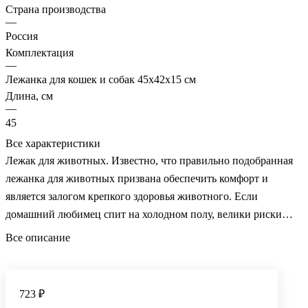
Страна производства
—
Россия
Комплектация
—
Лежанка для кошек и собак 45х42х15 см
Длина, см
—
45
Все характеристики
Лежак для животных. Известно, что правильно подобранная
лежанка для животных призвана обеспечить комфорт и
является залогом крепкого здоровья животного. Если
домашний любимец спит на холодном полу, велики риски
развития простудных заболеваний, проблем с суставами и
Все описание
внутренними органами. Прекрасной альтернативой тонкой
подстилке является лежак для кота или собаки. Современные
производители зоотоваров предлагают богатый выбор
723 ₽
предметов для сна и отдыха.
Популярностью пользуются