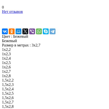
0
Нет отзывов
Цвет :
Бежевый
Бежевый
Размер в метрах :
3х2,7
1х2,2
1х2,3
1х2,4
1х2,5
1х2,6
1х2,7
1х2,8
1,5х2,2
1,5х2,3
1,5х2,4
1,5х2,5
1,5х2,6
1,5х2,7
1,5х2,8