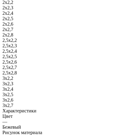
2х2,2
2х2,3
2х2,4
2х2,5
2х2,6
2х2,7
2х2,8
2,5х2,2
2,5х2,3
2,5х2,4
2,5х2,5
2,5х2,6
2,5х2,7
2,5х2,8
3х2,2
3х2,3
3х2,4
3х2,5
3х2,6
3х2,7
Характеристики
Цвет
—
Бежевый
Рисунок материала