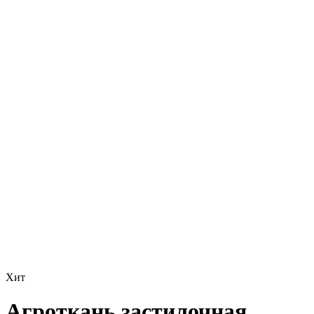
Хит
Агроткань застилочная