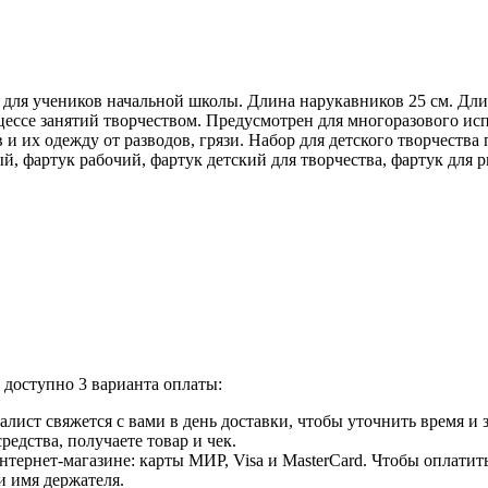
н для учеников начальной школы. Длина нарукавников 25
см. Дли
цессе занятий творчеством. Предусмотрен для многоразового исп
в и
их
одежду от
разводов, грязи. Набор для детского творчества
й, фартук рабочий, фартук детский для творчества, фартук для 
доступно 3 варианта оплаты:
лист свяжется с вами в день доставки, чтобы уточнить время и
едства, получаете товар и чек.
ернет-магазине: карты МИР, Visa и MasterCard. Чтобы оплатить
и имя держателя.