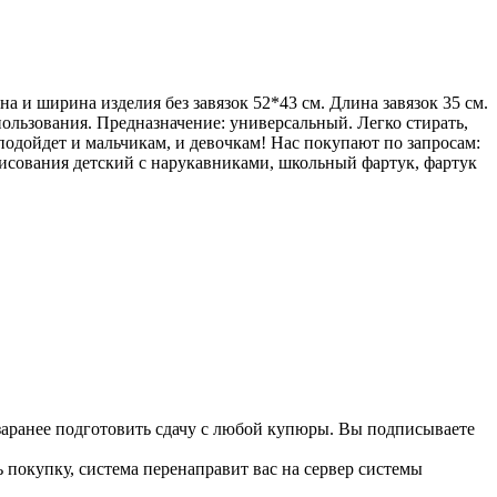
на и
ширина изделия без завязок 52*43
см. Длина завязок 35
см.
ользования. Предназначение: универсальный. Легко стирать,
 подойдет и
мальчикам, и
девочкам! Нас покупают по
запросам:
рисования детский с
нарукавниками, школьный фартук, фартук
 заранее подготовить сдачу с любой купюры. Вы подписываете
 покупку, система перенаправит вас на сервер системы