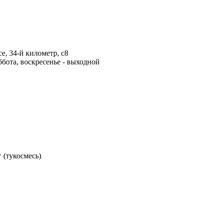
е, 34-й километр, с8
ббота, воскресенье - выходной
 (тукосмесь)